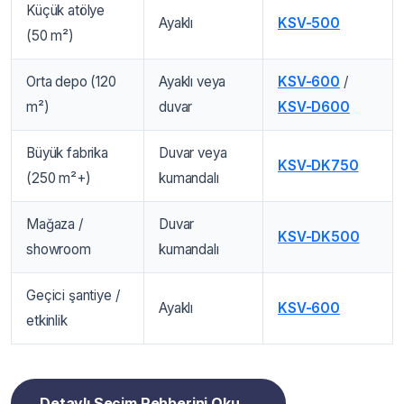
Küçük atölye
Ayaklı
KSV-500
(50 m²)
Orta depo (120
Ayaklı veya
KSV-600
/
m²)
duvar
KSV-D600
Büyük fabrika
Duvar veya
KSV-DK750
(250 m²+)
kumandalı
Mağaza /
Duvar
KSV-DK500
showroom
kumandalı
Geçici şantiye /
Ayaklı
KSV-600
etkinlik
Detaylı Seçim Rehberini Oku →