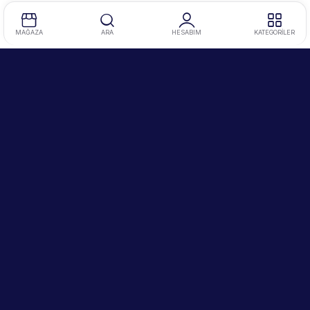
MAĞAZA
ARA
HESABIM
KATEGORİLER
Tel
:
0212 634 86 47
Mobil
:
0534 345 10 73