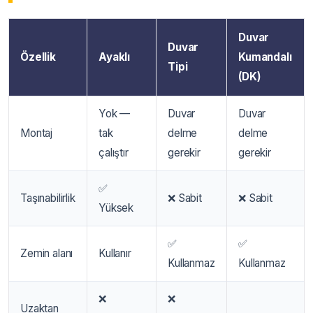
Duvar
Duvar
Özellik
Ayaklı
Kumandalı
Tipi
(DK)
Yok —
Duvar
Duvar
Montaj
tak
delme
delme
çalıştır
gerekir
gerekir
✅
Taşınabilirlik
❌ Sabit
❌ Sabit
Yüksek
✅
✅
Zemin alanı
Kullanır
Kullanmaz
Kullanmaz
❌
❌
Uzaktan