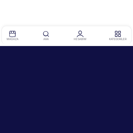
MAĞAZA
ARA
HESABIM
KATEGORİLER
Tel
:
0212 634 86 47