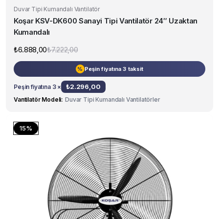
Duvar Tipi Kumandalı Vantilatör
Koşar KSV-DK600 Sanayi Tipi Vantilatör 24″ Uzaktan
Kumandalı
₺
6.888,00
₺
7.222,00
Orijinal
Şu
fiyat:
andaki
₺7.222,00.
fiyat:
Peşin fiyatına 3 taksit
%
₺6.888,00.
₺
2.296,00
Peşin fiyatına 3 ×
Vantilatör Modeli
Duvar Tipi Kumandalı Vantilatörler
15%