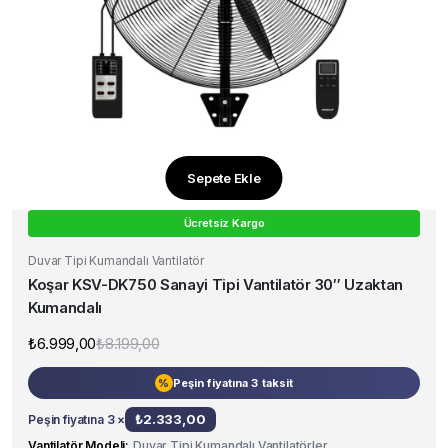
Sepete Ekle
Ücretsiz Kargo
Duvar Tipi Kumandalı Vantilatör
Koşar KSV-DK750 Sanayi Tipi Vantilatör 30″ Uzaktan
Kumandalı
₺
6.999,00
₺
8.199,00
Orijinal
Şu
fiyat:
andaki
₺8.199,00.
fiyat:
Peşin fiyatına 3 taksit
%
₺6.999,00.
₺
2.333,00
Peşin fiyatına 3 ×
Vantilatör Modeli
Duvar Tipi Kumandalı Vantilatörler