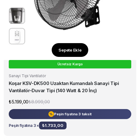
Sepete Ekle
Ücretsiz Kargo
Sanayi Tipi Vantilatör
Koşar KSV-DK500 Uzaktan Kumandalı Sanayi Tipi
Vantilatör-Duvar Tipi (140 Watt & 20 İnç)
₺
5.199,00
₺
8.999,00
Orijinal
Şu
fiyat:
andaki
₺8.999,00.
fiyat:
Peşin fiyatına 3 taksit
%
₺5.199,00.
₺
1.733,00
Peşin fiyatına 3 ×