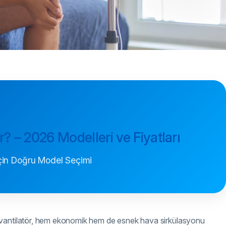
r? – 2026 Modelleri ve Fiyatları
İçin Doğru Model Seçimi
 vantilatör, hem ekonomik hem de esnek hava sirkülasyonu