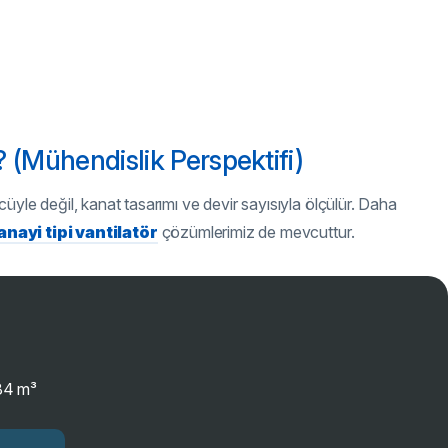
r? (Mühendislik Perspektifi)
üyle değil, kanat tasarımı ve devir sayısıyla ölçülür. Daha
anayi tipi vantilatör
çözümlerimiz de mevcuttur.
 84 m³