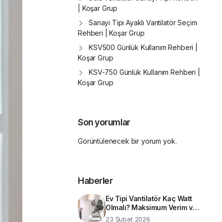
| Koşar Grup
Sanayi Tipi Ayaklı Vantilatör Seçim
Rehberi | Koşar Grup
KSV500 Günlük Kullanım Rehberi |
Koşar Grup
KSV-750 Günlük Kullanım Rehberi |
Koşar Grup
Son yorumlar
Görüntülenecek bir yorum yok.
Haberler
Ev Tipi Vantilatör Kaç Watt
Olmalı? Maksimum Verim ve
Enerji Tasarrufu İçin Teknik
23 Şubat 2026