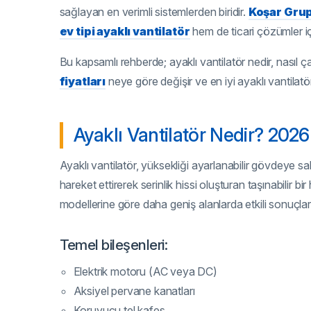
sağlayan en verimli sistemlerden biridir.
Koşar Gru
ev tipi ayaklı vantilatör
hem de ticari çözümler iç
Bu kapsamlı rehberde; ayaklı vantilatör nedir, nasıl ça
fiyatları
neye göre değişir ve en iyi ayaklı vantilatör 
Ayaklı Vantilatör Nedir? 2026 
Ayaklı vantilatör, yüksekliği ayarlanabilir gövdeye sa
hareket ettirerek serinlik hissi oluşturan taşınabilir bi
modellerine göre daha geniş alanlarda etkili sonuçlar 
Temel bileşenleri:
Elektrik motoru (AC veya DC)
Aksiyel pervane kanatları
Koruyucu tel kafes