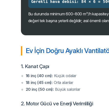
Gerekli hava debisi: 84 × 6 = 50
Bu durumda minimum 600–800 m³/h kapasiteye
değeri tek başına yeterli değildir; asıl önemli ola
Ev İçin Doğru Ayaklı Vantilat
1. Kanat Çapı
16 inç (40 cm):
Küçük odalar
18 inç (45 cm):
Orta alanlar
20 inç (50 cm):
Büyük salonlar
2. Motor Gücü ve Enerji Verimliliği