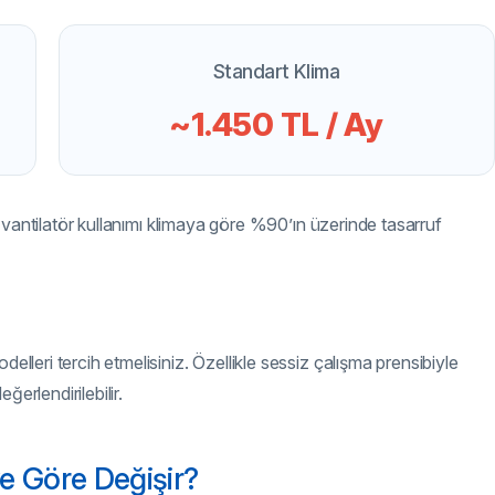
Standart Klima
~1.450 TL / Ay
nda vantilatör kullanımı klimaya göre %90’ın üzerinde tasarruf
elleri tercih etmelisiniz. Özellikle sessiz çalışma prensibiyle
ğerlendirilebilir.
ye Göre Değişir?