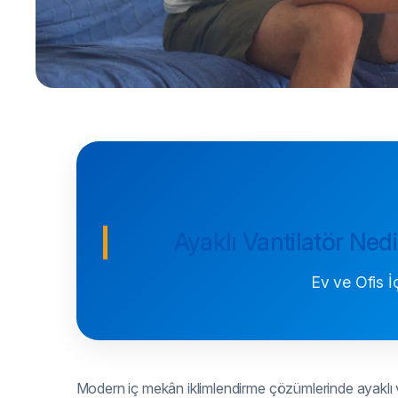
Ayaklı Vantilatör Nedi
Ev ve Ofis 
Modern iç mekân iklimlendirme çözümlerinde ayaklı