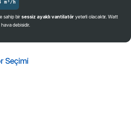
4 m³/h
 sahip bir
sessiz ayaklı vantilatör
yeterli olacaktır. Watt
n hava debisidir.
ör Seçimi