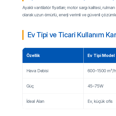
Ayaklı vantilatör fiyatları; motor sargı kalitesi, rulm
olarak uzun ömürlü, enerji verimli ve güvenli çözüm
Ev Tipi ve Ticari Kullanım Kar
Özellik
Ev Tipi Model
Hava Debisi
600–1500 m³/
Güç
45–75W
İdeal Alan
Ev, küçük ofis