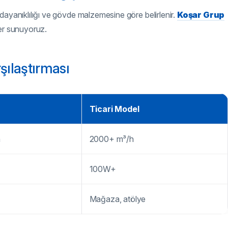
an dayanıklılığı ve gövde malzemesine göre belirlenir.
Koşar Grup
ler sunuyoruz.
şılaştırması
Ticari Model
h
2000+ m³/h
100W+
Mağaza, atölye