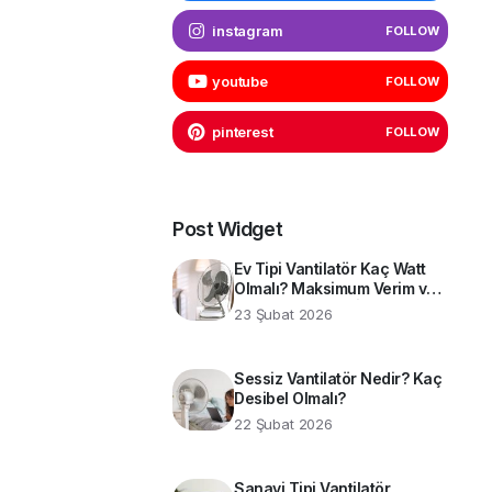
instagram
FOLLOW
youtube
FOLLOW
pinterest
FOLLOW
Post Widget
Ev Tipi Vantilatör Kaç Watt
Olmalı? Maksimum Verim ve
Enerji Tasarrufu İçin Teknik
23 Şubat 2026
Rehber
Sessiz Vantilatör Nedir? Kaç
Desibel Olmalı?
22 Şubat 2026
Sanayi Tipi Vantilatör