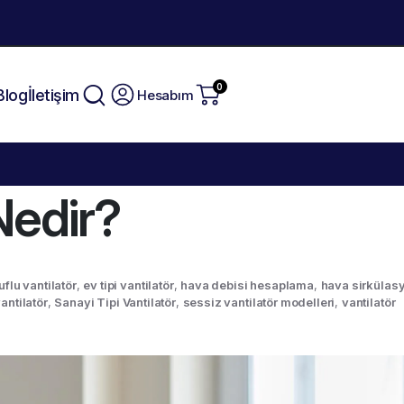
0
Blog
İletişim
Hesabım
Nedir?
uflu vantilatör
,
ev tipi vantilatör
,
hava debisi hesaplama
,
hava sirkülas
vantilatör
,
Sanayi Tipi Vantilatör
,
sessiz vantilatör modelleri
,
vantilatör