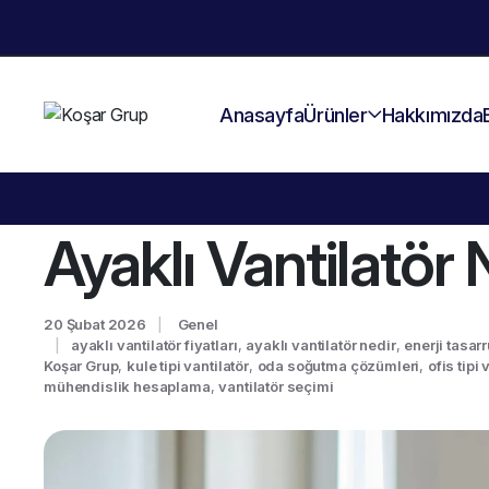
Anasayfa
Ürünler
Hakkımızda
Ayaklı Vantilatör 
20 Şubat 2026
Genel
ayaklı vantilatör fiyatları
,
ayaklı vantilatör nedir
,
enerji tasarr
Koşar Grup
,
kule tipi vantilatör
,
oda soğutma çözümleri
,
ofis tipi 
mühendislik hesaplama
,
vantilatör seçimi