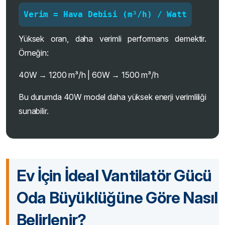
Verim = Hava Debisi (m³/h) / Watt
Yüksek oran, daha verimli performans demektir.
Örneğin:
40W → 1200 m³/h | 60W → 1500 m³/h
Bu durumda 40W model daha yüksek enerji verimliliği
sunabilir.
Ev İçin İdeal Vantilatör Gücü
Oda Büyüklüğüne Göre Nasıl
Belirlenir?