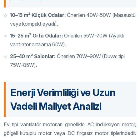
10–15 m² Küçük Odalar:
Önerilen 40W–50W (Masaüstü
veya kompakt ayaklı).
15–25 m² Orta Odalar:
Önerilen 55W–70W (Ayaklı
vantilatör ortalama 60W).
25–40 m² Salonlar:
Önerilen 70W–90W (Duvar tipi
75W–85W).
Enerji Verimliliği ve Uzun
Vadeli Maliyet Analizi
Ev tipi vantilatör motorları genellikle AC indüksiyon motor,
gölgeli kutuplu motor veya DC fırçasız motor tiplerindedir.