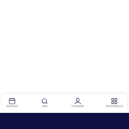
MAĞAZA
ARA
HESABIM
KATEGORİLER