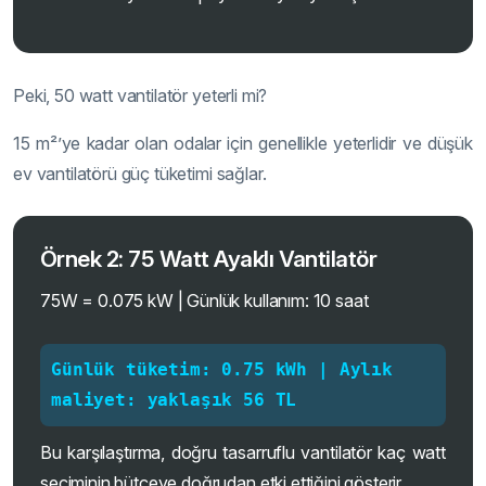
Peki, 50 watt vantilatör yeterli mi?
15 m²’ye kadar olan odalar için genellikle yeterlidir ve düşük
ev vantilatörü güç tüketimi sağlar.
Örnek 2: 75 Watt Ayaklı Vantilatör
75W = 0.075 kW | Günlük kullanım: 10 saat
Günlük tüketim: 0.75 kWh | Aylık
maliyet: yaklaşık 56 TL
Bu karşılaştırma, doğru tasarruflu vantilatör kaç watt
seçiminin bütçeye doğrudan etki ettiğini gösterir.