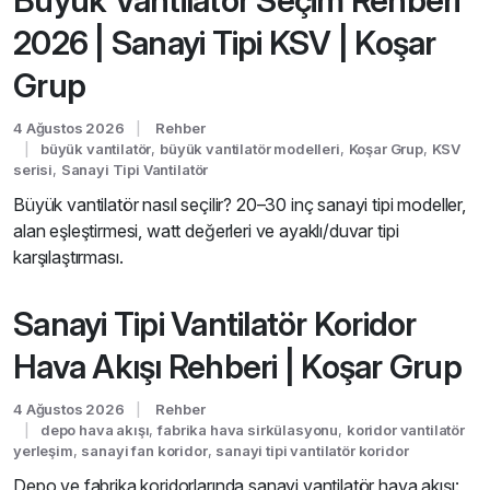
Büyük Vantilatör Seçim Rehberi
2026 | Sanayi Tipi KSV | Koşar
Grup
4 Ağustos 2026
Rehber
büyük vantilatör
,
büyük vantilatör modelleri
,
Koşar Grup
,
KSV
serisi
,
Sanayi Tipi Vantilatör
Büyük vantilatör nasıl seçilir? 20–30 inç sanayi tipi modeller,
alan eşleştirmesi, watt değerleri ve ayaklı/duvar tipi
karşılaştırması.
Sanayi Tipi Vantilatör Koridor
Hava Akışı Rehberi | Koşar Grup
4 Ağustos 2026
Rehber
depo hava akışı
,
fabrika hava sirkülasyonu
,
koridor vantilatör
yerleşim
,
sanayi fan koridor
,
sanayi tipi vantilatör koridor
Depo ve fabrika koridorlarında sanayi vantilatör hava akışı: