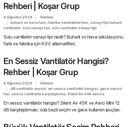
Rehberi | Koşar Grup
6 Ağustos 2026
Rehber
buharlı vs hava fanı
,
fabrika serinletme fanı
,
sanayi tipi buharlı
vantilatör
,
sulu sanayi fan
,
sulu vantilatör sanayi tipi
Sulu vantilatör sanayi tipi nedir? Buharlı vs hava sirkülasyonu
farkı ve fabrika için KSV alternatifleri.
En Sessiz Vantilatör Hangisi?
Rehber | Koşar Grup
6 Ağustos 2026
Rehber
dB vantilatör seçimi
,
en sessiz vantilatör hangisi
,
gece sessiz
fan
,
sessiz vantilatör karşılaştırma
,
Silent Air 45K sessiz
En sessiz vantilatör hangisi? Silent Air 45K ve Aero Mini 12
dB karşılaştırması, oda bazlı seçim ve gece kullanım ipuçları.