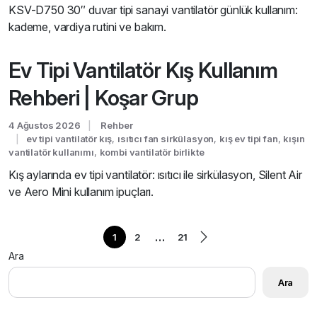
KSV-D750 30″ duvar tipi sanayi vantilatör günlük kullanım:
kademe, vardiya rutini ve bakım.
Ev Tipi Vantilatör Kış Kullanım
Rehberi | Koşar Grup
4 Ağustos 2026
Rehber
ev tipi vantilatör kış
,
ısıtıcı fan sirkülasyon
,
kış ev tipi fan
,
kışın
vantilatör kullanımı
,
kombi vantilatör birlikte
Kış aylarında ev tipi vantilatör: ısıtıcı ile sirkülasyon, Silent Air
ve Aero Mini kullanım ipuçları.
…
1
2
21
Ara
Ara