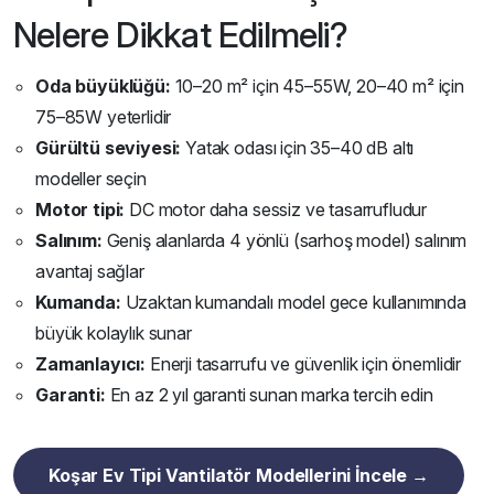
Nelere Dikkat Edilmeli?
Oda büyüklüğü:
10–20 m² için 45–55W, 20–40 m² için
75–85W yeterlidir
Gürültü seviyesi:
Yatak odası için 35–40 dB altı
modeller seçin
Motor tipi:
DC motor daha sessiz ve tasarrufludur
Salınım:
Geniş alanlarda 4 yönlü (sarhoş model) salınım
avantaj sağlar
Kumanda:
Uzaktan kumandalı model gece kullanımında
büyük kolaylık sunar
Zamanlayıcı:
Enerji tasarrufu ve güvenlik için önemlidir
Garanti:
En az 2 yıl garanti sunan marka tercih edin
Koşar Ev Tipi Vantilatör Modellerini İncele →