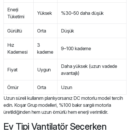
Enerji
Yüksek
%30–50 daha düşük
Tüketimi
Gürültü
Orta
Düşük
Hız
3
9–100 kademe
Kademesi
kademe
Daha yüksek (uzun vadede
Fiyat
Uygun
avantajlı)
Ömür
Orta
Uzun
Uzun süreli kullanım planlıyorsanız DC motorlu model tercih
edin. Koşar Grup modelleri, %100 bakır sargılı motorla
üretildiğinden hem uzun ömürlü hem enerji verimlidir.
Ev Tipi Vantilatör Seçerken