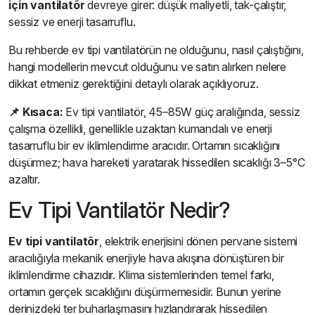
için vantilatör
devreye girer: düşük maliyetli, tak-çalıştır,
sessiz ve enerji tasarruflu.
Bu rehberde ev tipi vantilatörün ne olduğunu, nasıl çalıştığını,
hangi modellerin mevcut olduğunu ve satın alırken nelere
dikkat etmeniz gerektiğini detaylı olarak açıklıyoruz.
📌 Kısaca:
Ev tipi vantilatör, 45–85W güç aralığında, sessiz
çalışma özellikli, genellikle uzaktan kumandalı ve enerji
tasarruflu bir ev iklimlendirme aracıdır. Ortamın sıcaklığını
düşürmez; hava hareketi yaratarak hissedilen sıcaklığı 3–5°C
azaltır.
Ev Tipi Vantilatör Nedir?
Ev tipi vantilatör
, elektrik enerjisini dönen pervane sistemi
aracılığıyla mekanik enerjiyle hava akışına dönüştüren bir
iklimlendirme cihazıdır. Klima sistemlerinden temel farkı,
ortamın gerçek sıcaklığını düşürmemesidir. Bunun yerine
derinizdeki ter buharlaşmasını hızlandırarak hissedilen