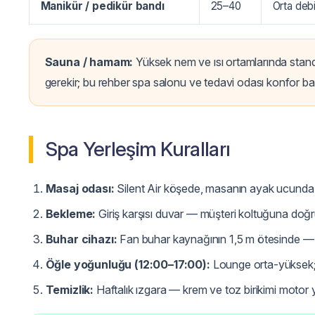
Manikür / pedikür bandı
25–40
Orta deb
Sauna / hamam:
Yüksek nem ve ısı ortamlarında standar
gerekir; bu rehber spa salonu ve tedavi odası konfor band
Spa Yerleşim Kuralları
Masaj odası:
Silent Air köşede, masanın ayak ucunda
Bekleme:
Giriş karşısı duvar — müşteri koltuğuna do
Buhar cihazı:
Fan buhar kaynağının 1,5 m ötesinde — b
Öğle yoğunluğu (12:00–17:00):
Lounge orta-yüksek; 
Temizlik:
Haftalık ızgara — krem ve toz birikimi motor y