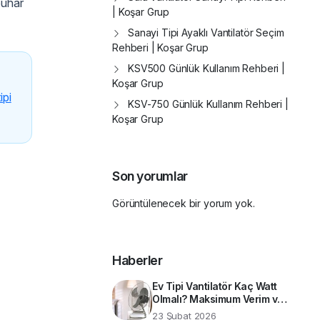
buhar
| Koşar Grup
Sanayi Tipi Ayaklı Vantilatör Seçim
Rehberi | Koşar Grup
KSV500 Günlük Kullanım Rehberi |
Koşar Grup
ipi
KSV-750 Günlük Kullanım Rehberi |
Koşar Grup
Son yorumlar
Görüntülenecek bir yorum yok.
Haberler
Ev Tipi Vantilatör Kaç Watt
Olmalı? Maksimum Verim ve
Enerji Tasarrufu İçin Teknik
23 Şubat 2026