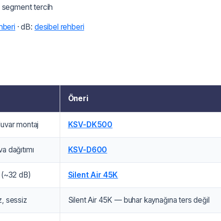
z segment tercih
hberi
· dB:
desibel rehberi
Öneri
duvar montaj
KSV-DK500
va dağıtımı
KSV-D600
k (~32 dB)
Silent Air 45K
z, sessiz
Silent Air 45K — buhar kaynağına ters değil