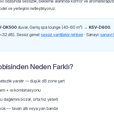
davi odasında sessizlik, bekleme alanında konfor ve aromaterapi/
odel ve yerleşimi netleştiriyoruz.
V-DK500
duvar. Geniş spa lounge (40–60 m²) →
KSV-D600
.
~32 dB). Sessiz genel:
sessiz vantilatör rehberi
· Sanayi:
sanayi t
obisinden Neden Farklı?
atsızlık yaratır — düşük dB zone şart
em + ısı kombinasyonu
ağılımını bozar, orta hız yeterli
ok — tavan altı veya yan banda