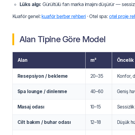
Lüks algı:
Gürültülü fan marka imajını düşürür — sessi
Kuaför genel:
kuaför berber rehberi
· Otel spa:
otel proje re
Alan Tipine Göre Model
Alan
m²
Öncelik
Resepsiyon / bekleme
20–35
Konfor, 
Spa lounge / dinlenme
40–60
Geniş ha
Masaj odası
10–15
Sessizli
Cilt bakım / buhar odası
12–18
Düşük hı