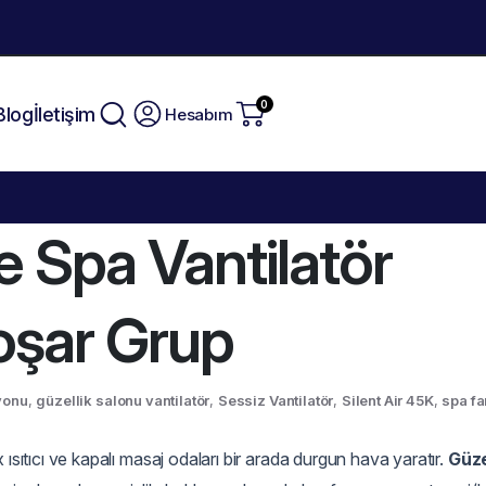
0
Blog
İletişim
Hesabım
e Spa Vantilatör
oşar Grup
yonu
,
güzellik salonu vantilatör
,
Sessiz Vantilatör
,
Silent Air 45K
,
spa fa
ısıtıcı ve kapalı masaj odaları bir arada durgun hava yaratır.
Güze