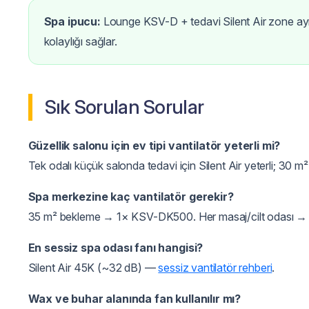
Spa ipucu:
Lounge KSV-D + tedavi Silent Air zone ayr
kolaylığı sağlar.
Sık Sorulan Sorular
Güzellik salonu için ev tipi vantilatör yeterli mi?
Tek odalı küçük salonda tedavi için Silent Air yeterli; 30 m²
Spa merkezine kaç vantilatör gerekir?
35 m² bekleme → 1× KSV-DK500. Her masaj/cilt odası → 1
En sessiz spa odası fanı hangisi?
Silent Air 45K (~32 dB) —
sessiz vantilatör rehberi
.
Wax ve buhar alanında fan kullanılır mı?