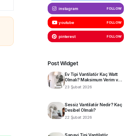
instagram
FOLLOW
youtube
FOLLOW
pinterest
FOLLOW
Post Widget
Ev Tipi Vantilatör Kaç Watt
Olmalı? Maksimum Verim ve
Enerji Tasarrufu İçin Teknik
23 Şubat 2026
Rehber
Sessiz Vantilatör Nedir? Kaç
Desibel Olmalı?
22 Şubat 2026
Sanayi Tipi Vantilatör