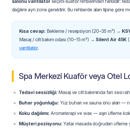
salonu vantilatör
seçimi kuaför rehberinden farklıdır: te
dağılımı ayrı zone gerektirir. Bu rehberde alan tipine göre m
Kısa cevap:
Bekleme / resepsiyon (20–35 m²) →
KS
Masaj / cilt bakım odası (10–15 m²) →
Silent Air 45K
(
vantilatör
.
Spa Merkezi Kuaför veya Otel L
Tedavi sessizliği:
Masaj ve cilt bakımında fan sesi rah
Buhar yoğunluğu:
Yüz buharı ve sauna önü alan — n
Koku dağılımı:
Aromaterapi ve wax — aşırı üfleme koku d
Müşteri pozisyonu:
Yatar masada doğrudan üfleme y