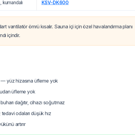
i, kumandalı
KSV-DK600
t vantilatör ömrü kısalır. Sauna içi için özel havalandırma planı
ı içindir.
 — yüz hizasına üfleme yok
ğrudan üfleme yok
uharı dağıtır, cihazı soğutmaz
tedavi odaları düşük hız
ükünü artırır