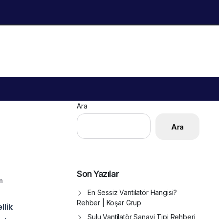
Ara
Ara
Son Yazılar
n
En Sessiz Vantilatör Hangisi?
Rehber | Koşar Grup
llik
Sulu Vantilatör Sanayi Tipi Rehberi