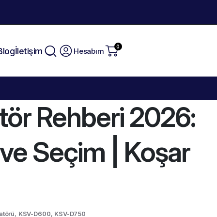
0
Blog
İletişim
Hesabım
atör Rehberi 2026:
 ve Seçim | Koşar
atörü
,
KSV-D600
,
KSV-D750