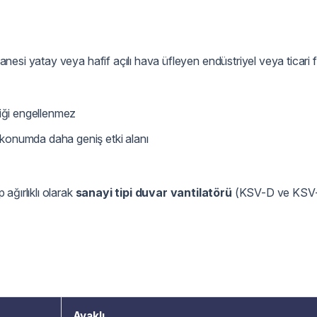
nesi yatay veya hafif açılı hava üfleyen endüstriyel veya ticari 
fiği engellenmez
konumda daha geniş etki alanı
ağırlıklı olarak
sanayi tipi duvar vantilatörü
(KSV-D ve KSV
Ayaklı