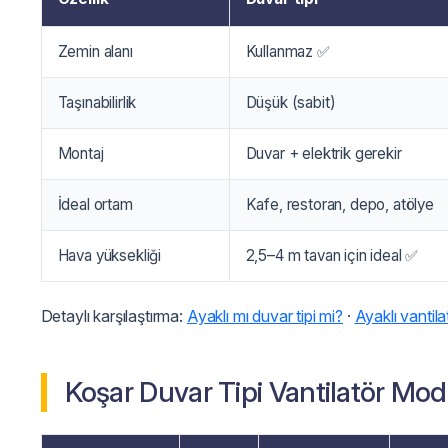
Zemin alanı
Kullanmaz ✅
Taşınabilirlik
Düşük (sabit)
Montaj
Duvar + elektrik gerekir
İdeal ortam
Kafe, restoran, depo, atölye
Hava yüksekliği
2,5–4 m tavan için ideal ✅
Detaylı karşılaştırma:
Ayaklı mı duvar tipi mi?
·
Ayaklı vantila
Koşar Duvar Tipi Vantilatör Mode