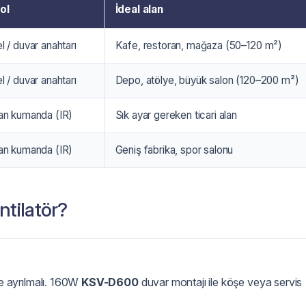
ol
İdeal alan
 / duvar anahtarı
Kafe, restoran, mağaza (50–120 m²)
 / duvar anahtarı
Depo, atölye, büyük salon (120–200 m²)
an kumanda (IR)
Sık ayar gereken ticari alan
an kumanda (IR)
Geniş fabrika, spor salonu
ntilatör?
e ayrılmalı. 160W
KSV-D600
duvar montajı ile köşe veya servis