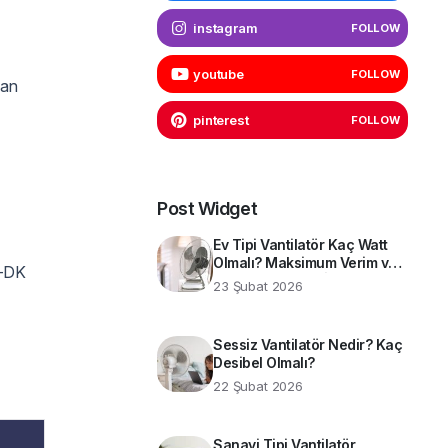
instagram
FOLLOW
youtube
FOLLOW
fan
pinterest
FOLLOW
Post Widget
Ev Tipi Vantilatör Kaç Watt
Olmalı? Maksimum Verim ve
-DK
Enerji Tasarrufu İçin Teknik
23 Şubat 2026
Rehber
Sessiz Vantilatör Nedir? Kaç
Desibel Olmalı?
22 Şubat 2026
Sanayi Tipi Vantilatör