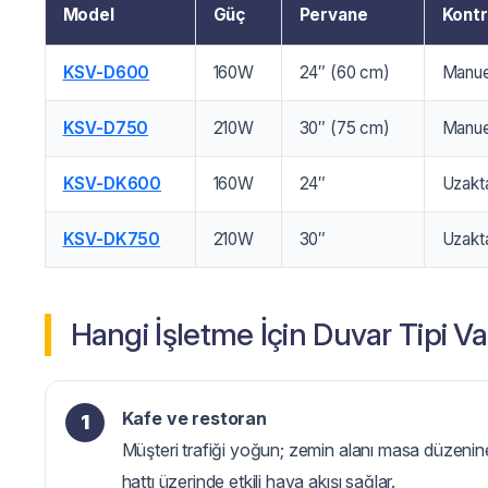
Model
Güç
Pervane
Kontr
KSV-D600
160W
24″ (60 cm)
Manuel
KSV-D750
210W
30″ (75 cm)
Manuel
KSV-DK600
160W
24″
Uzakt
KSV-DK750
210W
30″
Uzakt
Hangi İşletme İçin Duvar Tipi Va
Kafe ve restoran
Müşteri trafiği yoğun; zemin alanı masa düzenin
hattı üzerinde etkili hava akışı sağlar.