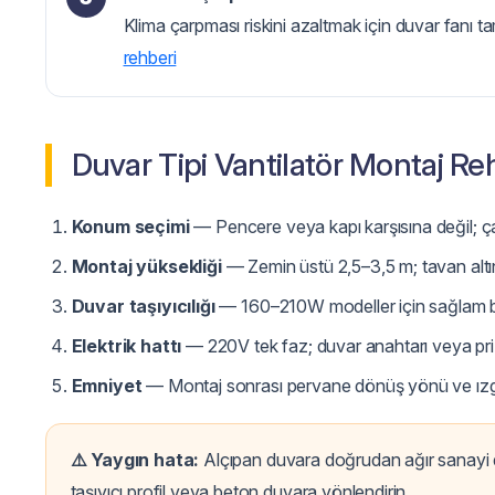
Klima çarpması riskini azaltmak için duvar fanı ta
rehberi
Duvar Tipi Vantilatör Montaj Re
Konum seçimi
— Pencere veya kapı karşısına değil; ça
Montaj yüksekliği
— Zemin üstü 2,5–3,5 m; tavan alt
Duvar taşıyıcılığı
— 160–210W modeller için sağlam bet
Elektrik hattı
— 220V tek faz; duvar anahtarı veya priz 
Emniyet
— Montaj sonrası pervane dönüş yönü ve ızga
⚠️ Yaygın hata:
Alçıpan duvara doğrudan ağır sanayi d
taşıyıcı profil veya beton duvara yönlendirin.