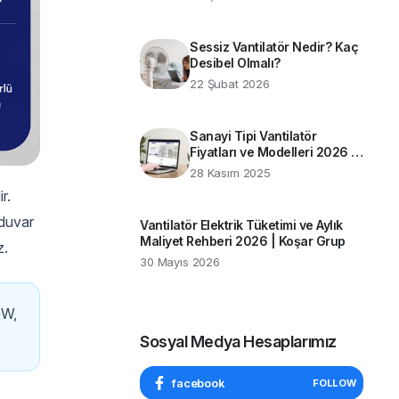
Rehber
Sessiz Vantilatör Nedir? Kaç
Desibel Olmalı?
22 Şubat 2026
Sanayi Tipi Vantilatör
Fiyatları ve Modelleri 2026 |
Koşar Grup Rehberi
28 Kasım 2025
r.
 duvar
Vantilatör Elektrik Tüketimi ve Aylık
Maliyet Rehberi 2026 | Koşar Grup
z.
30 Mayıs 2026
0W,
Sosyal Medya Hesaplarımız
facebook
FOLLOW