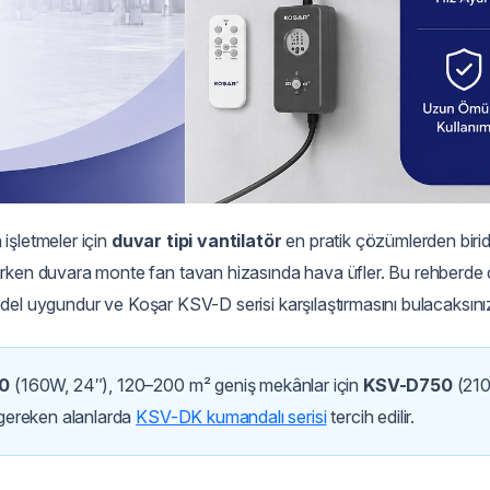
işletmeler için
duvar tipi vantilatör
en pratik çözümlerden biridi
arken duvara monte fan tavan hizasında hava üfler. Bu rehberde
 model uygundur ve Koşar KSV-D serisi karşılaştırmasını bulacaksını
0
(160W, 24″), 120–200 m² geniş mekânlar için
KSV-D750
(21
ı gereken alanlarda
KSV-DK kumandalı serisi
tercih edilir.