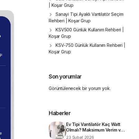
| Koşar Grup
Sanayi Tipi Ayaklı Vantilatör Seçim
Rehberi | Koşar Grup
KSV500 Günlük Kullanım Rehberi |
Koşar Grup
KSV-750 Günlük Kullanım Rehberi |
Koşar Grup
Son yorumlar
Görüntülenecek bir yorum yok.
Haberler
Ev Tipi Vantilatör Kaç Watt
Olmalı? Maksimum Verim ve
Enerji Tasarrufu İçin Teknik
23 Şubat 2026