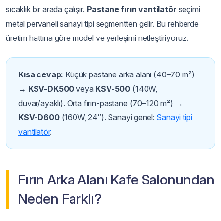
sıcaklık bir arada çalışır.
Pastane fırın vantilatör
seçimi
metal pervaneli sanayi tipi segmentten gelir. Bu rehberde
üretim hattına göre model ve yerleşimi netleştiriyoruz.
Kısa cevap:
Küçük pastane arka alanı (40–70 m²)
→
KSV-DK500
veya
KSV-500
(140W,
duvar/ayaklı). Orta fırın-pastane (70–120 m²) →
KSV-D600
(160W, 24″). Sanayi genel:
Sanayi tipi
vantilatör
.
Fırın Arka Alanı Kafe Salonundan
Neden Farklı?