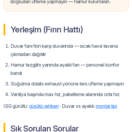
doğrudan üfleme yapmayın — hamur kurumasın.
Yerleşim (Fırın Hattı)
Duvar fanı fırın karşı duvarında — sıcak hava tavana
çıkmadan dağıtılır
Hamur tezgâhı yanında ayaklı fan — personel konfor
bandı
Soğutma dolabı exhaust yönüne ters üfleme yapmayın
Vardiya başında max hız, paketleme alanında orta hız
ISG gürültü:
gürültü rehberi
· Duvar vs ayaklı:
montaj tipi
Sık Sorulan Sorular