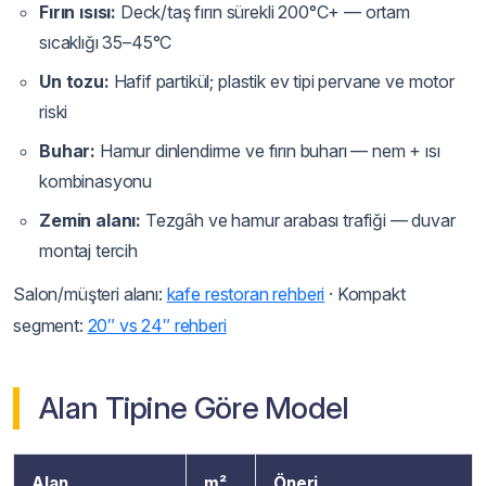
Fırın ısısı:
Deck/taş fırın sürekli 200°C+ — ortam
sıcaklığı 35–45°C
Un tozu:
Hafif partikül; plastik ev tipi pervane ve motor
riski
Buhar:
Hamur dinlendirme ve fırın buharı — nem + ısı
kombinasyonu
Zemin alanı:
Tezgâh ve hamur arabası trafiği — duvar
montaj tercih
Salon/müşteri alanı:
kafe restoran rehberi
· Kompakt
segment:
20″ vs 24″ rehberi
Alan Tipine Göre Model
Alan
m²
Öneri