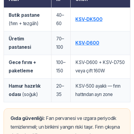
Butik pastane
40–
KSV-DK500
(fırın + tezgâh)
60
Üretim
70–
KSV-D600
pastanesi
100
Gece fırını +
100–
KSV-D600 + KSV-D750
paketleme
150
veya çift 160W
Hamur hazırlık
20–
KSV-500 ayaklı — fırın
odası
(soğuk)
35
hattından ayrı zone
Gıda güvenliği:
Fan pervanesi ve ızgara periyodik
temizlenmeli; un birikimi yangın riski taşır. Fırın çıkışına