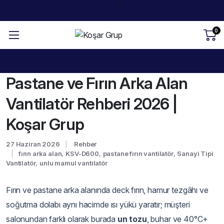
0
Pastane ve Fırın Arka Alan
Vantilatör Rehberi 2026 |
Koşar Grup
27 Haziran 2026
Rehber
fırın arka alan
,
KSV-D600
,
pastane fırın vantilatör
,
Sanayi Tipi
Vantilatör
,
unlu mamul vantilatör
Fırın ve pastane arka alanında deck fırın, hamur tezgâhı ve
soğutma dolabı aynı hacimde ısı yükü yaratır; müşteri
salonundan farklı olarak burada
un tozu
, buhar ve 40°C+