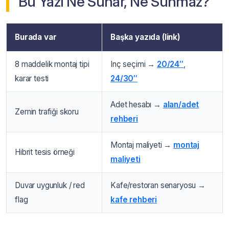
Bu Yazı Ne Sunar, Ne Sunmaz?
Burada var
Başka yazıda (link)
8 maddelik montaj tipi
Inç seçimi →
20/24″
,
karar testi
24/30″
Adet hesabı →
alan/adet
Zemin trafiği skoru
rehberi
Montaj maliyeti →
montaj
Hibrit tesis örneği
maliyeti
Duvar uygunluk / red
Kafe/restoran senaryosu →
flag
kafe rehberi