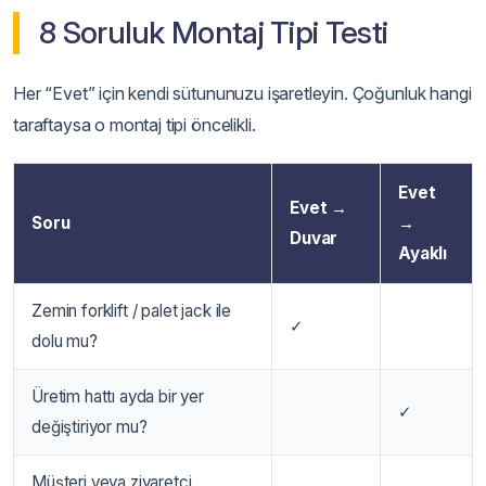
8 Soruluk Montaj Tipi Testi
Her “Evet” için kendi sütununuzu işaretleyin. Çoğunluk hangi
taraftaysa o montaj tipi öncelikli.
Evet
Evet →
Soru
→
Duvar
Ayaklı
Zemin forklift / palet jack ile
✓
dolu mu?
Üretim hattı ayda bir yer
✓
değiştiriyor mu?
Müşteri veya ziyaretçi