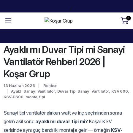
0
Ayaklı mı Duvar Tipi mi Sanayi
Vantilatör Rehberi 2026 |
Koşar Grup
13 Haziran 2026
Rehber
Ayaklı Sanayi Vantilatör
,
Duvar Tipi Sanayi Vantilatör
,
KSV 600
,
KSV-D600
,
montaj tipi
Sanayi tipi vantilatör alırken watt ve inç seçiminden sonra
gelen asıl soru:
ayaklı mı duvar tipi mi?
Koşar KSV
serisinde aynı güç bandı iki montajla gelir — örneğin
KSV-