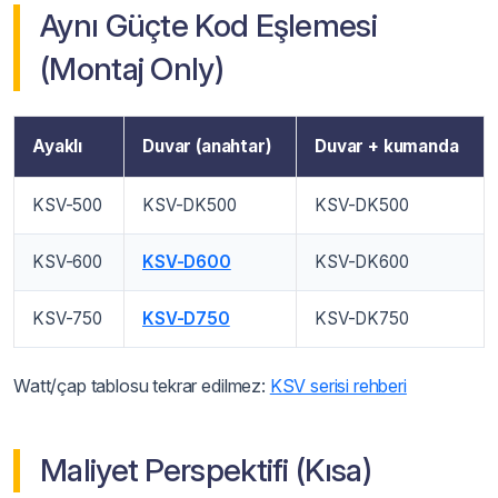
Aynı Güçte Kod Eşlemesi
(Montaj Only)
Ayaklı
Duvar (anahtar)
Duvar + kumanda
KSV-500
KSV-DK500
KSV-DK500
KSV-600
KSV-D600
KSV-DK600
KSV-750
KSV-D750
KSV-DK750
Watt/çap tablosu tekrar edilmez:
KSV serisi rehberi
Maliyet Perspektifi (Kısa)