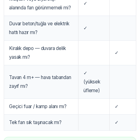
✓
alanında fan görünmemeli mi?
Duvar beton/tuğla ve elektrik
✓
hattı hazır mı?
Kiralık depo — duvara delik
✓
yasak mı?
✓
Tavan 4 m+ — hava tabandan
(yüksek
zayıf mı?
üfleme)
Geçici fuar / kamp alanı mı?
✓
Tek fan sık taşınacak mı?
✓