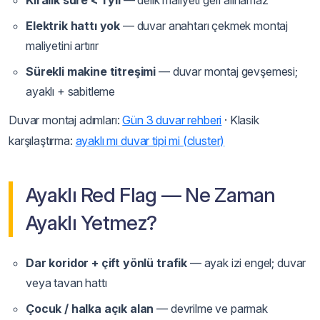
Kiralık süre < 1 yıl
— delik maliyeti geri alınamaz
Elektrik hattı yok
— duvar anahtarı çekmek montaj
maliyetini artırır
Sürekli makine titreşimi
— duvar montaj gevşemesi;
ayaklı + sabitleme
Duvar montaj adımları:
Gün 3 duvar rehberi
· Klasik
karşılaştırma:
ayaklı mı duvar tipi mi (cluster)
Ayaklı Red Flag — Ne Zaman
Ayaklı Yetmez?
Dar koridor + çift yönlü trafik
— ayak izi engel; duvar
veya tavan hattı
Çocuk / halka açık alan
— devrilme ve parmak