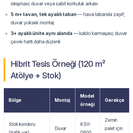
sıkışması; duvar veya sabit korkuluk arkası
5 m+ tavan, tek ayaklı taban
— hava tabanda zayıf;
duvar yüksek montaj
3+ ayaklı ünite aynı alanda
— kablo karmaşası; duvar
çevre hattı daha düzenli
Hibrit Tesis Örneği (120 m²
Atölye + Stok)
Model
Bölge
Montaj
Gerekçe
örneği
Zemin
Stok koridoru
KSV-
Duvar
palet için
(trafik var)
D600