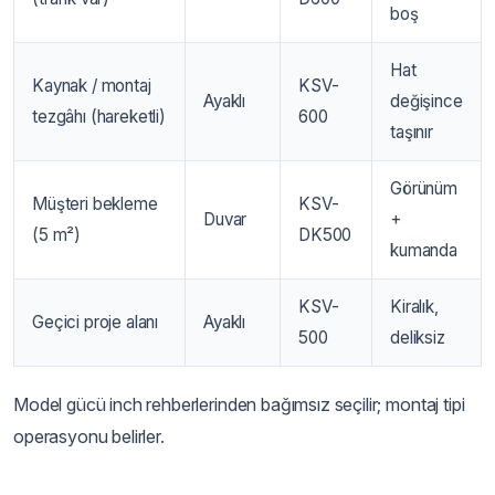
boş
Hat
Kaynak / montaj
KSV-
Ayaklı
değişince
tezgâhı (hareketli)
600
taşınır
Görünüm
Müşteri bekleme
KSV-
Duvar
+
(5 m²)
DK500
kumanda
KSV-
Kiralık,
Geçici proje alanı
Ayaklı
500
deliksiz
Model gücü inch rehberlerinden bağımsız seçilir; montaj tipi
operasyonu belirler.