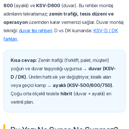
600
(ayaklı) ve
KSV-D600
(duvar). Bu rehber montaj
adımlarını tekrarlamaz;
zemin trafiği, tesis düzeni ve
operasyon
üzerinden karar vermenizi sağlar. Duvar montaj
tekniği:
duvar tipi rehberi
. D vs DK kumanda:
KSV-D / DK
farkları
.
Kısa cevap:
Zemin trafiği (forklift, palet, müşteri)
yoğun ve duvar taşıyıcılığı uygunsa →
duvar (KSV-
D / DK)
. Üretim hattı sık yer değiştiriyor, kiralık alan
veya geçici kamp →
ayaklı (KSV-500/600/750)
.
Çoğu orta ölçekli tesiste
hibrit
(duvar + ayaklı) en
verimli plan.