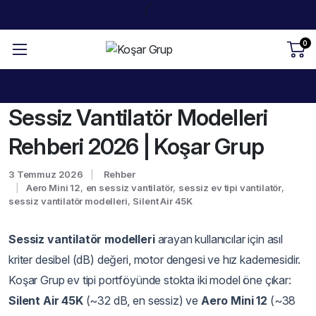
0
Sessiz Vantilatör Modelleri
Rehberi 2026 | Koşar Grup
3 Temmuz 2026
Rehber
Aero Mini 12
,
en sessiz vantilatör
,
sessiz ev tipi vantilatör
,
sessiz vantilatör modelleri
,
Silent Air 45K
Sessiz vantilatör modelleri
arayan kullanıcılar için asıl
kriter desibel (dB) değeri, motor dengesi ve hız kademesidir.
Koşar Grup ev tipi portföyünde stokta iki model öne çıkar:
Silent Air 45K
(~32 dB, en sessiz) ve
Aero Mini 12
(~38