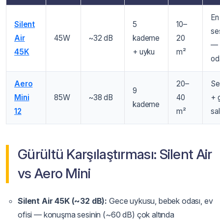
En
Silent
5
10–
se
Air
45W
~32 dB
kademe
20
— 
45K
+ uyku
m²
od
Aero
20–
Se
9
Mini
85W
~38 dB
40
+ 
kademe
12
m²
sa
Gürültü Karşılaştırması: Silent Air
vs Aero Mini
Silent Air 45K (~32 dB):
Gece uykusu, bebek odası, ev
ofisi — konuşma sesinin (~60 dB) çok altında