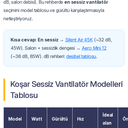
dB, salon debisi). Bu rehberde
en sessiz vantilatör
seçimini model tablosu ve gürültü karşılaştırmasıyla
netleştiriyoruz.
Kısa cevap:
En sessiz
→
Silent Air 45K
(~32 dB,
45W). Salon + sessizlik dengesi →
Aero Mini 12
(~38 dB, 85W). dB rehberi:
desibel tablosu
.
Koşar Sessiz Vantilatör Modelleri
Tablosu
İdeal
Model
Watt
Gürültü
Hız
Ön
alan