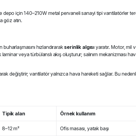
 depo için 140–210W metal pervaneli sanayi tipi vantilatörler ter
 göz atın.
in buharlaşmasını hızlandırarak
serinlik algısı
yaratır. Motor, mil 
 laminar veya türbülanslı akış oluşturur; salınım mekanizması ha
olarak değiştirir; vantilatör yalnızca hava hareketi sağlar. Bu neden
Tipik alan
Örnek kullanım
8–12 m²
Ofis masası, yatak başı