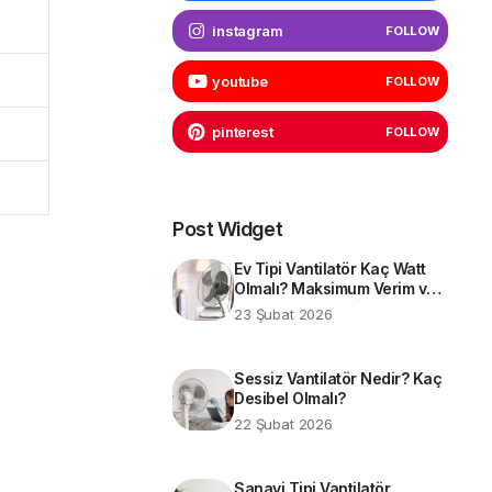
instagram
FOLLOW
youtube
FOLLOW
pinterest
FOLLOW
Post Widget
Ev Tipi Vantilatör Kaç Watt
Olmalı? Maksimum Verim ve
Enerji Tasarrufu İçin Teknik
23 Şubat 2026
Rehber
Sessiz Vantilatör Nedir? Kaç
Desibel Olmalı?
22 Şubat 2026
Sanayi Tipi Vantilatör