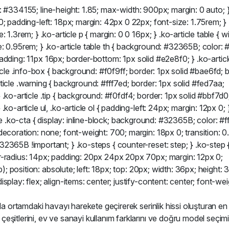
lor: #334155; line-height: 1.85; max-width: 900px; margin: 0 auto; 
; padding-left: 18px; margin: 42px 0 22px; font-size: 1.75rem; } 
1.3rem; } .ko-article p { margin: 0 0 16px; } .ko-article table { w
 0.95rem; } .ko-article table th { background: #32365B; color: #f
{ padding: 11px 16px; border-bottom: 1px solid #e2e8f0; } .ko-artic
ticle .info-box { background: #f0f9ff; border: 1px solid #bae6fd; 
ticle .warning { background: #fff7ed; border: 1px solid #fed7aa;
.ko-article .tip { background: #f0fdf4; border: 1px solid #bbf7d0
o-article ul, .ko-article ol { padding-left: 24px; margin: 12px 0; 
ticle .ko-cta { display: inline-block; background: #32365B; color: #ff
ecoration: none; font-weight: 700; margin: 18px 0; transition: 0.
2365B !important; } .ko-steps { counter-reset: step; } .ko-step 
r-radius: 14px; padding: 20px 24px 20px 70px; margin: 12px 0;
p); position: absolute; left: 18px; top: 20px; width: 36px; height: 
play: flex; align-items: center; justify-content: center; font-wei
rla ortamdaki havayı harekete geçirerek serinlik hissi oluşturan en
şitlerini, ev ve sanayi kullanım farklarını ve doğru model seçimi