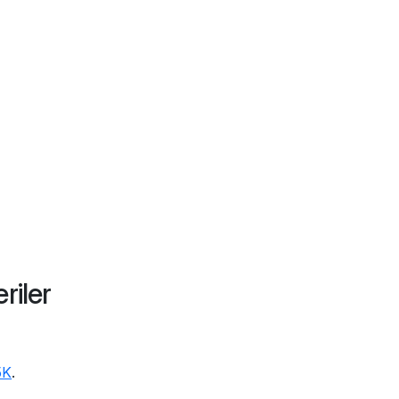
riler
5K
.