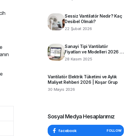
Rehber
cih
Sessiz Vantilatör Nedir? Kaç
Desibel Olmalı?
22 Şubat 2026
Sanayi Tipi Vantilatör
ve
Fiyatları ve Modelleri 2026 |
vanın
Koşar Grup Rehberi
28 Kasım 2025
le
Vantilatör Elektrik Tüketimi ve Aylık
Maliyet Rehberi 2026 | Koşar Grup
30 Mayıs 2026
Sosyal Medya Hesaplarımız
facebook
FOLLOW