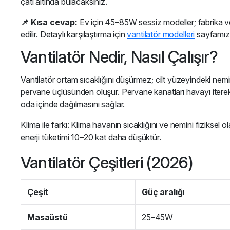
çatı altında bulacaksınız.
📌 Kısa cevap:
Ev için 45–85W sessiz modeller; fabrika ve
edilir. Detaylı karşılaştırma için
vantilatör modelleri
sayfamıza
Vantilatör Nedir, Nasıl Çalışır?
Vantilatör ortam sıcaklığını düşürmez; cilt yüzeyindeki nem
pervane üçlüsünden oluşur. Pervane kanatları havayı iterek
oda içinde dağılmasını sağlar.
Klima ile farkı: Klima havanın sıcaklığını ve nemini fiziksel 
enerji tüketimi 10–20 kat daha düşüktür.
Vantilatör Çeşitleri (2026)
Çeşit
Güç aralığı
Masaüstü
25–45W