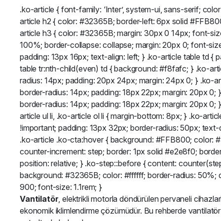
.ko-article { font-family: ‘Inter’, system-ui, sans-serif; co
article h2 { color: #32365B; border-left: 6px solid #FFB800
article h3 { color: #32365B; margin: 30px 0 14px; font-size: 
100%; border-collapse: collapse; margin: 20px 0; font-size:
padding: 13px 16px; text-align: left; } .ko-article table td 
table tr:nth-child(even) td { background: #f8fafc; } .ko-ar
radius: 14px; padding: 20px 24px; margin: 24px 0; } .ko-ar
border-radius: 14px; padding: 18px 22px; margin: 20px 0; } 
border-radius: 14px; padding: 18px 22px; margin: 20px 0; } .k
article ul li, .ko-article ol li { margin-bottom: 8px; } .ko-ar
!important; padding: 13px 32px; border-radius: 50px; text-d
.ko-article .ko-cta:hover { background: #FFB800; color: #3
counter-increment: step; border: 1px solid #e2e8f0; borde
position: relative; } .ko-step::before { content: counter(ste
background: #32365B; color: #ffffff; border-radius: 50%; dis
900; font-size: 1.1rem; }
Vantilatör
, elektrikli motorla döndürülen pervaneli cihazla
ekonomik iklimlendirme çözümüdür. Bu rehberde vantilatör çe