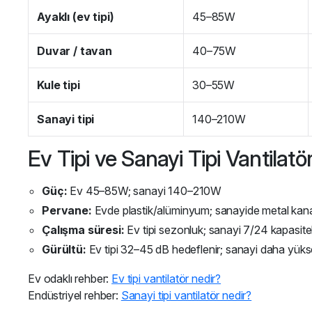
Ayaklı (ev tipi)
45–85W
Duvar / tavan
40–75W
Kule tipi
30–55W
Sanayi tipi
140–210W
Ev Tipi ve Sanayi Tipi Vantilatö
Güç:
Ev 45–85W; sanayi 140–210W
Pervane:
Evde plastik/alüminyum; sanayide metal kan
Çalışma süresi:
Ev tipi sezonluk; sanayi 7/24 kapasitel
Gürültü:
Ev tipi 32–45 dB hedeflenir; sanayi daha yüks
Ev odaklı rehber:
Ev tipi vantilatör nedir?
Endüstriyel rehber:
Sanayi tipi vantilatör nedir?