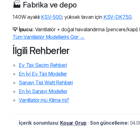
🏭 Fabrika ve depo
140W ayaklı
KSV-500
; yüksek tavan için
KSV-DK750
.
💡 İpucu:
Vantilatör + doğal havalandırma (pencere/kapı) ko
Tüm Vantilatör Modellerini Gör →
İlgili Rehberler
Ev Tipi Seçim Rehberi
En İyi Ev Tipi Modeller
Sanayi Tipi Watt Rehberi
En İyi Sanayi Modeller
Vantilatör mü Klima mı?
İçerik sorumlusu:
Koşar Grup
·
Son güncelleme:
04.0