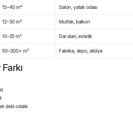
15–40 m²
Salon, yatak odası
12–30 m²
Mutfak, balkon
10–25 m²
Dar alan, estetik
50–300+ m²
Fabrika, depo, atölye
r Farkı
at
i
ek debi odaklı