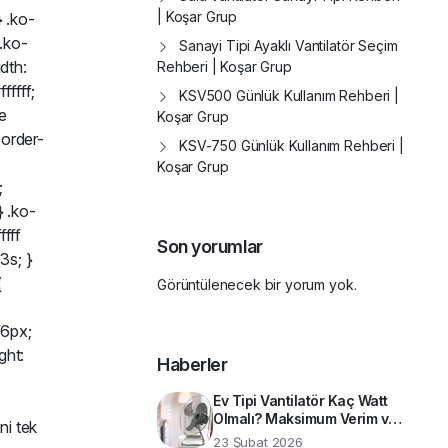
| Koşar Grup
} .ko-
.ko-
Sanayi Tipi Ayaklı Vantilatör Seçim
idth:
Rehberi | Koşar Grup
fffff;
KSV500 Günlük Kullanım Rehberi |
le
Koşar Grup
border-
KSV-750 Günlük Kullanım Rehberi |
Koşar Grup
;
} .ko-
ffff
Son yorumlar
3s; }
{
Görüntülenecek bir yorum yok.
36px;
ght:
Haberler
Ev Tipi Vantilatör Kaç Watt
Olmalı? Maksimum Verim ve
ni tek
Enerji Tasarrufu İçin Teknik
23 Şubat 2026