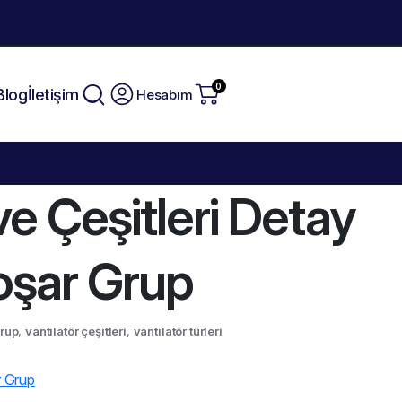
0
Blog
İletişim
Hesabım
 ve Çeşitleri Detay
oşar Grup
rup
,
vantilatör çeşitleri
,
vantilatör türleri