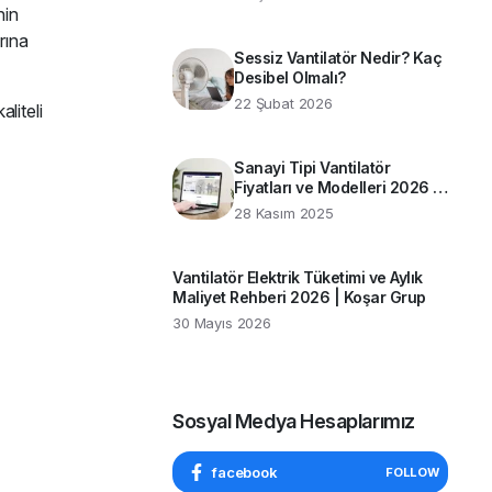
Rehber
nin
rına
Sessiz Vantilatör Nedir? Kaç
Desibel Olmalı?
22 Şubat 2026
liteli
Sanayi Tipi Vantilatör
Fiyatları ve Modelleri 2026 |
Koşar Grup Rehberi
28 Kasım 2025
Vantilatör Elektrik Tüketimi ve Aylık
Maliyet Rehberi 2026 | Koşar Grup
30 Mayıs 2026
Sosyal Medya Hesaplarımız
facebook
FOLLOW