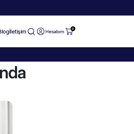
0
Blog
İletişim
Hesabım
ında