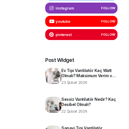
instagram
FOLLOW
youtube
FOLLOW
pinterest
FOLLOW
Post Widget
Ev Tipi Vantilatör Kaç Watt
Olmalı? Maksimum Verim ve
Enerji Tasarrufu İçin Teknik
23 Şubat 2026
Rehber
Sessiz Vantilatör Nedir? Kaç
Desibel Olmalı?
22 Şubat 2026
Sanayi Tipi Vantilatör