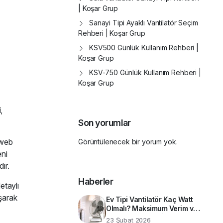
| Koşar Grup
Sanayi Tipi Ayaklı Vantilatör Seçim
Rehberi | Koşar Grup
KSV500 Günlük Kullanım Rehberi |
Koşar Grup
KSV-750 Günlük Kullanım Rehberi |
Koşar Grup
,
Son yorumlar
 web
Görüntülenecek bir yorum yok.
eni
ır.
Haberler
etaylı
aşarak
Ev Tipi Vantilatör Kaç Watt
Olmalı? Maksimum Verim ve
Enerji Tasarrufu İçin Teknik
23 Şubat 2026