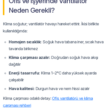
Ofis ve İşyerinde Vantilatör
Neden Gerekli?
Klima soğutur; vantilatör havayı hareket ettirir. İkisi birlikte
kullanıldığında:
Homojen sıcaklık:
Soğuk hava tabana iner, sıcak hava
tavanda birikmez
Klima çarpması azalır:
Doğrudan soğuk hava akışı
dağıtılır
Enerji tasarrufu:
Klima 1–2°C daha yüksek ayarda
çalışabilir
Hava kalitesi:
Durgun hava ve nem hissi azalır
Klima çarpması odaklı detay:
Ofis vantilatörü ve klima
çarpması rehberi