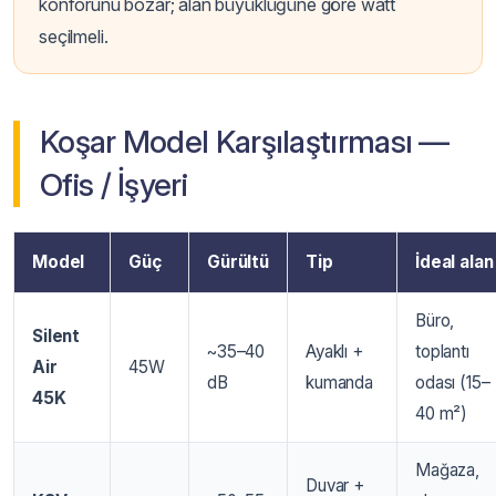
konforunu bozar; alan büyüklüğüne göre watt
seçilmeli.
Koşar Model Karşılaştırması —
Ofis / İşyeri
Model
Güç
Gürültü
Tip
İdeal alan
Büro,
Silent
~35–40
Ayaklı +
toplantı
Air
45W
dB
kumanda
odası (15–
45K
40 m²)
Mağaza,
Duvar +