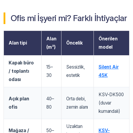
Ofis mi İşyeri mi? Farklı İhtiyaçlar
Alan
Önerilen
Alan tipi
Öncelik
(m²)
model
Kapalı büro
15–
Sessizlik,
Silent Air
/ toplantı
30
estetik
45K
odası
KSV-DK500
Açık plan
40–
Orta debi,
(duvar
ofis
80
zemin alanı
kumandalı)
Uzaktan
Mağaza /
50–
KSV-