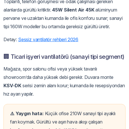
Toplantı, telefon görüşmesi ve odak çalışması gereken
alanlarda gürültü kritiktir.
45W Silent Air 45K
alüminyum
pervane ve uzaktan kumanda ile ofis konforu sunar; sanayi
tipi 160W modeller bu ortamda gereksiz gürültü üretir.
Detay:
Sessiz vantilatör rehberi 2026
🏢 Ticari işyeri vantilatörü (sanayi tipi segment)
Mağaza, spor salonu ofisi veya yüksek tavanlı
showroom’da daha yüksek debi gerekir. Duvara monte
KSV-DK
serisi zemin alanı korur; kumanda ile resepsiyondan
hız ayarı yapılır.
⚠️ Yaygın hata:
Küçük ofise 210W sanayi tipi ayaklı
fan koymak. Gürültü ve aşırı hava akışı çalışan