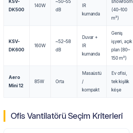
KSV-
~50–55
showroom
140W
IR
DK500
dB
(40–100
kumanda
m²)
Geniş
Duvar +
KSV-
~52–58
işyeri, açık
160W
IR
DK600
dB
plan (80–
kumanda
150 m²)
Masaüstü
Ev ofisi,
Aero
85W
Orta
/
tek kişilik
Mini 12
kompakt
köşe
Ofis Vantilatörü Seçim Kriterleri