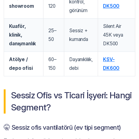
kontrol,
showroom
120
DK500
görünüm
Kuaför,
Silent Air
25–
Sessiz +
klinik,
45K veya
50
kumanda
danışmanlık
DK500
Atölye /
60–
Dayanıklılık,
KSV-
depo ofisi
150
debi
DK600
Sessiz Ofis vs Ticari İşyeri: Hangi
Segment?
🤫 Sessiz ofis vantilatörü (ev tipi segment)