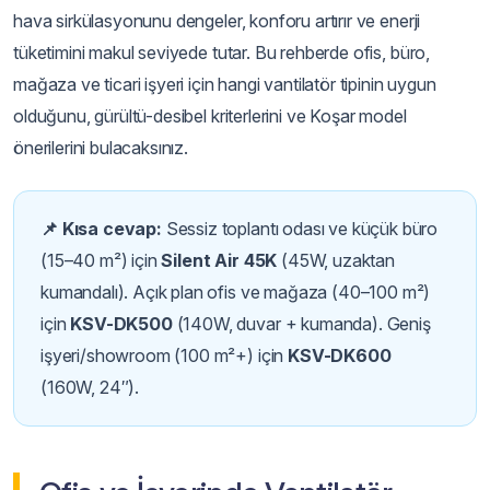
hava sirkülasyonunu dengeler, konforu artırır ve enerji
tüketimini makul seviyede tutar. Bu rehberde ofis, büro,
mağaza ve ticari işyeri için hangi vantilatör tipinin uygun
olduğunu, gürültü-desibel kriterlerini ve Koşar model
önerilerini bulacaksınız.
📌 Kısa cevap:
Sessiz toplantı odası ve küçük büro
(15–40 m²) için
Silent Air 45K
(45W, uzaktan
kumandalı). Açık plan ofis ve mağaza (40–100 m²)
için
KSV-DK500
(140W, duvar + kumanda). Geniş
işyeri/showroom (100 m²+) için
KSV-DK600
(160W, 24″).