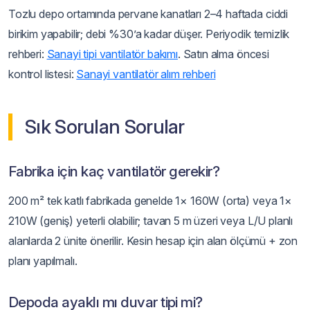
Tozlu depo ortamında pervane kanatları 2–4 haftada ciddi
birikim yapabilir; debi %30’a kadar düşer. Periyodik temizlik
rehberi:
Sanayi tipi vantilatör bakımı
. Satın alma öncesi
kontrol listesi:
Sanayi vantilatör alım rehberi
Sık Sorulan Sorular
Fabrika için kaç vantilatör gerekir?
200 m² tek katlı fabrikada genelde 1× 160W (orta) veya 1×
210W (geniş) yeterli olabilir; tavan 5 m üzeri veya L/U planlı
alanlarda 2 ünite önerilir. Kesin hesap için alan ölçümü + zon
planı yapılmalı.
Depoda ayaklı mı duvar tipi mi?