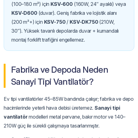
(100–180 m²) için
KSV-600
(160W, 24″ ayaklı) veya
KSV-D600
(duvar). Geniş fabrika ve lojistik alanı
(200 m²+) için
KSV-750
/
KSV-DK750
(210W,
30″). Yüksek tavanlı depolarda duvar + kumandalı
montaj forklift trafiğini engellemez.
Fabrika ve Depoda Neden
Sanayi Tipi Vantilatör?
Ev tipi vantilatörler 45–85W bandında çalışır; fabrika ve depo
hacimlerinde yeterli hava debisi üretemez.
Sanayi tipi
vantilatör
modelleri metal pervane, bakır motor ve 140–
210W güç ile sürekli çalışmaya tasarlanmıştır.