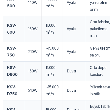
140W
Ayaklı
yan üretim
500
m³/h
birimi
Orta fabrika,
KSV-
11.000
160W
Ayaklı
paketleme
600
m³/h
alanı
KSV-
~15.000
Geniş üreti
210W
Ayaklı
750
m³/h
salonu
KSV-
11.000
Orta depo
160W
Duvar
D600
m³/h
koridoru
KSV-
~15.000
Yüksek tava
210W
Duvar
D750
m³/h
lojistik
Büyük fabrik
KSV-
18.000
Duvar +