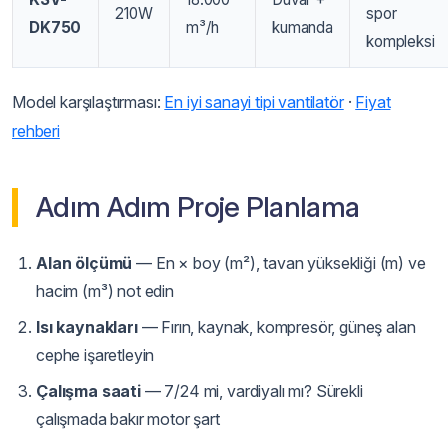
210W
spor
DK750
m³/h
kumanda
kompleksi
Model karşılaştırması:
En iyi sanayi tipi vantilatör
·
Fiyat
rehberi
Adım Adım Proje Planlama
Alan ölçümü
— En × boy (m²), tavan yüksekliği (m) ve
hacim (m³) not edin
Isı kaynakları
— Fırın, kaynak, kompresör, güneş alan
cephe işaretleyin
Çalışma saati
— 7/24 mi, vardiyalı mı? Sürekli
çalışmada bakır motor şart