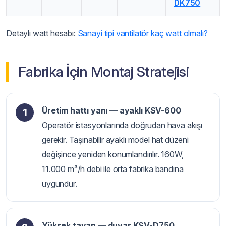
DK750
Detaylı watt hesabı:
Sanayi tipi vantilatör kaç watt olmalı?
Fabrika İçin Montaj Stratejisi
Üretim hattı yanı — ayaklı KSV-600
Operatör istasyonlarında doğrudan hava akışı
gerekir. Taşınabilir ayaklı model hat düzeni
değişince yeniden konumlandırılır. 160W,
11.000 m³/h debi ile orta fabrika bandına
uygundur.
Yüksek tavan — duvar KSV-D750