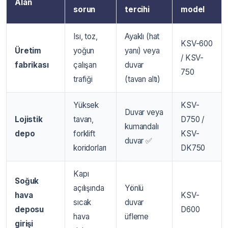
Alan
sorun
tercihi
model
Isı, toz,
Ayaklı (hat
KSV-600
Üretim
yoğun
yanı) veya
/ KSV-
fabrikası
çalışan
duvar
750
trafiği
(tavan altı)
Yüksek
KSV-
Duvar veya
Lojistik
tavan,
D750 /
kumandalı
depo
forklift
KSV-
duvar ✅
koridorları
DK750
Kapı
Soğuk
açılışında
Yönlü
hava
KSV-
sıcak
duvar
deposu
D600
hava
üfleme
girişi