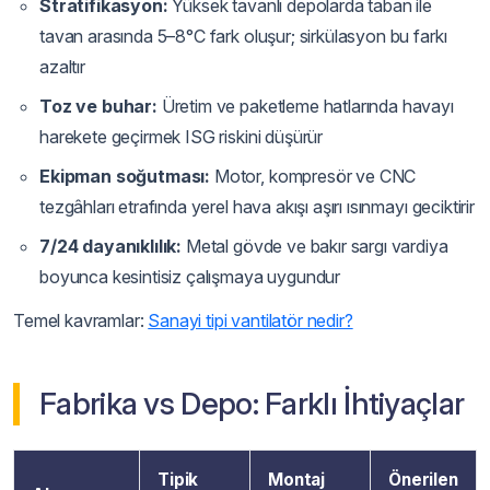
Stratifikasyon:
Yüksek tavanlı depolarda taban ile
tavan arasında 5–8°C fark oluşur; sirkülasyon bu farkı
azaltır
Toz ve buhar:
Üretim ve paketleme hatlarında havayı
harekete geçirmek ISG riskini düşürür
Ekipman soğutması:
Motor, kompresör ve CNC
tezgâhları etrafında yerel hava akışı aşırı ısınmayı geciktirir
7/24 dayanıklılık:
Metal gövde ve bakır sargı vardiya
boyunca kesintisiz çalışmaya uygundur
Temel kavramlar:
Sanayi tipi vantilatör nedir?
Fabrika vs Depo: Farklı İhtiyaçlar
Tipik
Montaj
Önerilen