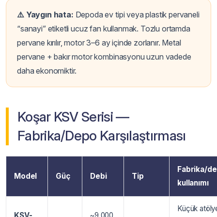
⚠️ Yaygın hata:
Depoda ev tipi veya plastik pervaneli
“sanayi” etiketli ucuz fan kullanmak. Tozlu ortamda
pervane kırılır, motor 3–6 ay içinde zorlanır. Metal
pervane + bakır motor kombinasyonu uzun vadede
daha ekonomiktir.
Koşar KSV Serisi —
Fabrika/Depo Karşılaştırması
Fabrika/d
Model
Güç
Debi
Tip
kullanımı
Küçük atöly
KSV-
~9.000