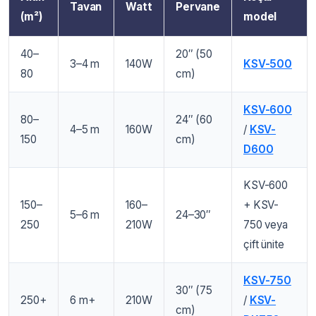
Tavan
Watt
Pervane
(m²)
model
40–
20″ (50
3–4 m
140W
KSV-500
80
cm)
KSV-600
80–
24″ (60
4–5 m
160W
/
KSV-
150
cm)
D600
KSV-600
150–
160–
+ KSV-
5–6 m
24–30″
250
210W
750 veya
çift ünite
KSV-750
30″ (75
250+
6 m+
210W
/
KSV-
cm)