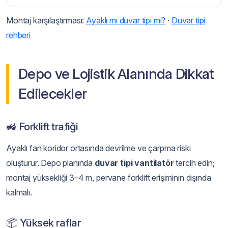
Montaj karşılaştırması:
Ayaklı mı duvar tipi mi?
·
Duvar tipi
rehberi
Depo ve Lojistik Alanında Dikkat
Edilecekler
🚜 Forklift trafiği
Ayaklı fan koridor ortasında devrilme ve çarpma riski
oluşturur. Depo planında
duvar tipi vantilatör
tercih edin;
montaj yüksekliği 3–4 m, pervane forklift erişiminin dışında
kalmalı.
📦 Yüksek raflar