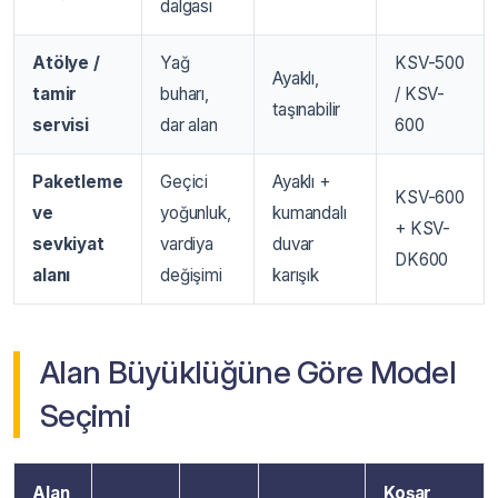
dalgası
Atölye /
Yağ
KSV-500
Ayaklı,
tamir
buharı,
/ KSV-
taşınabilir
servisi
dar alan
600
Paketleme
Geçici
Ayaklı +
KSV-600
ve
yoğunluk,
kumandalı
+ KSV-
sevkiyat
vardiya
duvar
DK600
alanı
değişimi
karışık
Alan Büyüklüğüne Göre Model
Seçimi
Alan
Koşar