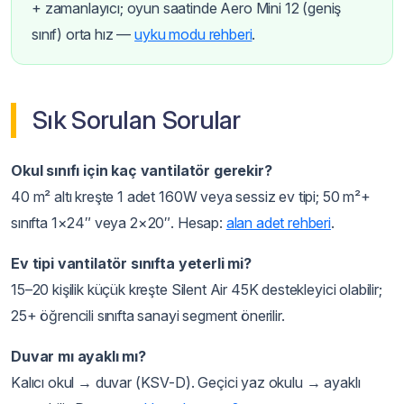
+ zamanlayıcı; oyun saatinde Aero Mini 12 (geniş
sınıf) orta hız —
uyku modu rehberi
.
Sık Sorulan Sorular
Okul sınıfı için kaç vantilatör gerekir?
40 m² altı kreşte 1 adet 160W veya sessiz ev tipi; 50 m²+
sınıfta 1×24″ veya 2×20″. Hesap:
alan adet rehberi
.
Ev tipi vantilatör sınıfta yeterli mi?
15–20 kişilik küçük kreşte Silent Air 45K destekleyici olabilir;
25+ öğrencili sınıfta sanayi segment önerilir.
Duvar mı ayaklı mı?
Kalıcı okul → duvar (KSV-D). Geçici yaz okulu → ayaklı