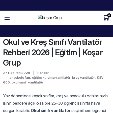
0
Okul ve Kreş Sınıfı Vantilatör
Rehberi 2026 | Eğitim | Koşar
Grup
27 Haziran 2026
Rehber
anaokulu fan
,
eğitim kurumu vantilatör
,
kreş vantilatör
,
KSV
600
,
okul sınıfı vantilatör
Yaz döneminde kapalı sınıflar, kreş ve anaokulu odaları hızla
ısınır; pencere açık olsa bile 25–30 öğrencili sınıfta hava
durgun kalabilir.
Okul sınıfı vantilatör
seçimi hem öğrenci