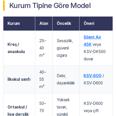
Kurum Tipine Göre Model
Kurum
Alan
Öncelik
Öneri
Silent Air
25–
Sessizlik,
Kreş /
45K
veya
40
güvenli
anaokulu
KSV-DK500
m²
ızgara
duvar
40–
Debi,
KSV-600
/
İlkokul sınıfı
55
dayanıklılık
KSV-D600
m²
Yüksek
50–
KSV-D600
Ortaokul /
tavan,
70
veya çift
lise derslik
sürekli