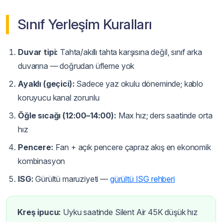
Sınıf Yerleşim Kuralları
Duvar tipi:
Tahta/akıllı tahta karşısına değil, sınıf arka
duvarına — doğrudan üfleme yok
Ayaklı (geçici):
Sadece yaz okulu döneminde; kablo
koruyucu kanal zorunlu
Öğle sıcağı (12:00–14:00):
Max hız; ders saatinde orta
hız
Pencere:
Fan + açık pencere çapraz akış en ekonomik
kombinasyon
ISG:
Gürültü maruziyeti —
gürültü ISG rehberi
Kreş ipucu:
Uyku saatinde Silent Air 45K düşük hız