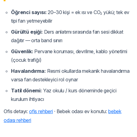
Öğrenci sayısı:
20–30 kişi = ek ısı ve CO₂ yükü; tek ev
tipi fan yetmeyebilir
Gürültü eşiği:
Ders anlatımı sırasında fan sesi dikkat
dağıtır — orta band sınırı
Güvenlik:
Pervane koruması, devrilme, kablo yönetimi
(çocuk trafiği)
Havalandırma:
Resmi okullarda mekanik havalandırma
varsa fan destekleyici rol oynar
Tatil dönemi:
Yaz okulu / kurs döneminde geçici
kurulum ihtiyacı
Ofis detayı:
ofis rehberi
· Bebek odası ev konutu:
bebek
odası rehberi