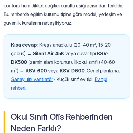
konforu hem dikkat dağıtıcı gürültü eşiği açısından farklıdır.
Bu rehberde eğitim kurumu tipine göre model, yerleşim ve
güvenlik kurallarını netleştiriyoruz.
Kısa cevap:
Kreş / anaokulu (20–40 m², 15–20
çocuk) →
Silent Air 45K
veya duvar tipi
KSV-
DK500
(zemin alanı korunur). İlkokul sınıfı (40–60
m²) →
KSV-600
veya
KSV-D600
. Genel planlama:
Sanayi tipi vantilatör
· Küçük sınıf ev tipi:
Ev tipi
rehberi
.
Okul Sınıfı Ofis Rehberinden
Neden Farklı?