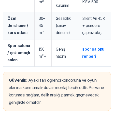
m²
KSV-500
kullanım
Özel
30–
Sessizlik
Silent Air 45K
dershane /
45
(sınav
+ pencere
kurs odası
m²
dönemi)
çapraz akış
Spor salonu
150
Geniş
spor salonu
/ çok amaçlı
m²+
hacim
rehberi
salon
Güvenlik:
Ayaklı fan öğrenci koridoruna ve oyun
alanına konmamalı; duvar montaj tercih edilir. Pervane
koruması sağlam, delik aralığı parmak geçmeyecek
genişlikte olmalıdır.