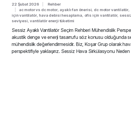
22 Şubat 2026
Rehber
ac motor vs dc motor
,
ayaklı fan önerisi
,
dc motor vantilatör
,
için vantilatör
,
hava debisi hesaplama
,
ofis için vantilatör
,
sessiz
seviyesi
,
vantilatör enerji tüketimi
Sessiz Ayaklı Vantilatör Seçim Rehberi Mühendislik Perspe
akustik denge ve enerji tasarrufu söz konusu olduğunda sessiz
mühendislik değerlendirmesidir. Biz, Koşar Grup olarak hav
perspektifiyle yaklaşırız. Sessiz Hava Sirkülasyonu Neden