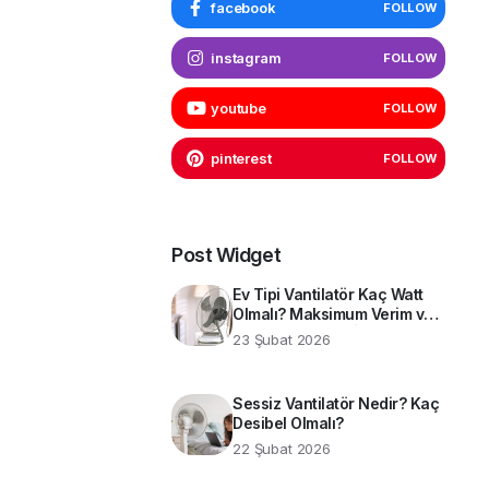
facebook
FOLLOW
instagram
FOLLOW
youtube
FOLLOW
pinterest
FOLLOW
Post Widget
Ev Tipi Vantilatör Kaç Watt
Olmalı? Maksimum Verim ve
Enerji Tasarrufu İçin Teknik
23 Şubat 2026
Rehber
Sessiz Vantilatör Nedir? Kaç
Desibel Olmalı?
22 Şubat 2026