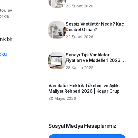
Enerji Tasarrufu İçin Teknik
23 Şubat 2026
Rehber
tör
,
ev
ör dB
Sessiz Vantilatör Nedir? Kaç
Desibel Olmalı?
22 Şubat 2026
ik bir
 oku
Sanayi Tipi Vantilatör
Fiyatları ve Modelleri 2026 |
Koşar Grup Rehberi
28 Kasım 2025
Vantilatör Elektrik Tüketimi ve Aylık
Maliyet Rehberi 2026 | Koşar Grup
30 Mayıs 2026
Sosyal Medya Hesaplarımız