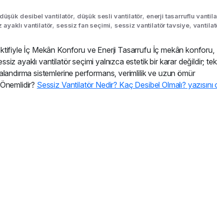
düşük desibel vantilatör
,
düşük sesli vantilatör
,
enerji tasarruflu vantila
 ayaklı vantilatör
,
sessiz fan seçimi
,
sessiz vantilatör tavsiye
,
vantilat
ktifiyle İç Mekân Konforu ve Enerji Tasarrufu İç mekân konforu,
 ayaklı vantilatör seçimi yalnızca estetik bir karar değildir; tekn
alandırma sistemlerine performans, verimlilik ve uzun ömür
 Önemlidir?
Sessiz Vantilatör Nedir? Kaç Desibel Olmalı? yazısını