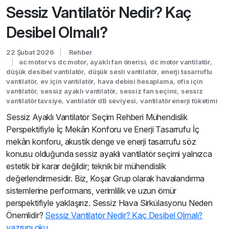
Sessiz Vantilatör Nedir? Kaç
Desibel Olmalı?
22 Şubat 2026
Rehber
ac motor vs dc motor
,
ayaklı fan önerisi
,
dc motor vantilatör
,
düşük desibel vantilatör
,
düşük sesli vantilatör
,
enerji tasarruflu
vantilatör
,
ev için vantilatör
,
hava debisi hesaplama
,
ofis için
vantilatör
,
sessiz ayaklı vantilatör
,
sessiz fan seçimi
,
sessiz
vantilatör tavsiye
,
vantilatör dB seviyesi
,
vantilatör enerji tüketimi
Sessiz Ayaklı Vantilatör Seçim Rehberi Mühendislik
Perspektifiyle İç Mekân Konforu ve Enerji Tasarrufu İç
mekân konforu, akustik denge ve enerji tasarrufu söz
konusu olduğunda sessiz ayaklı vantilatör seçimi yalnızca
estetik bir karar değildir; teknik bir mühendislik
değerlendirmesidir. Biz, Koşar Grup olarak havalandırma
sistemlerine performans, verimlilik ve uzun ömür
perspektifiyle yaklaşırız. Sessiz Hava Sirkülasyonu Neden
Önemlidir?
Sessiz Vantilatör Nedir? Kaç Desibel Olmalı?
yazısını oku