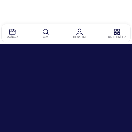
MAĞAZA
ARA
HESABIM
KATEGORİLER
Tel
:
0212 634 86 47