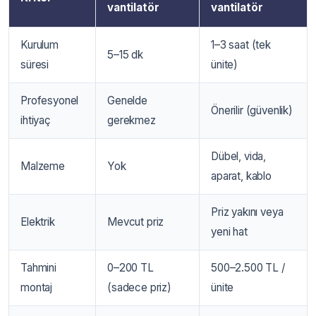
vantilatör
vantilatör
Kurulum
1–3 saat (tek
5–15 dk
süresi
ünite)
Profesyonel
Genelde
Önerilir (güvenlik)
ihtiyaç
gerekmez
Dübel, vida,
Malzeme
Yok
aparat, kablo
Priz yakını veya
Elektrik
Mevcut priz
yeni hat
Tahmini
0–200 TL
500–2.500 TL /
montaj
(sadece priz)
ünite