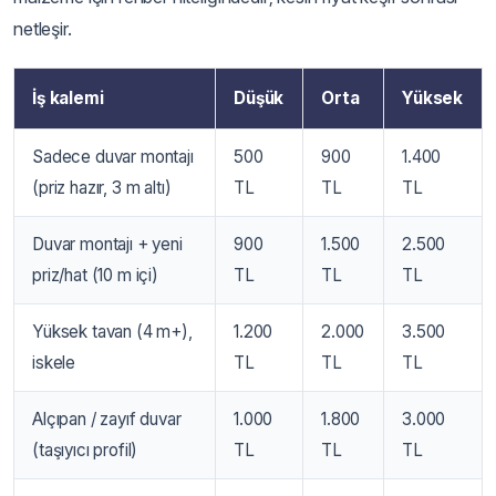
netleşir.
İş kalemi
Düşük
Orta
Yüksek
Sadece duvar montajı
500
900
1.400
(priz hazır, 3 m altı)
TL
TL
TL
Duvar montajı + yeni
900
1.500
2.500
priz/hat (10 m içi)
TL
TL
TL
Yüksek tavan (4 m+),
1.200
2.000
3.500
iskele
TL
TL
TL
Alçıpan / zayıf duvar
1.000
1.800
3.000
(taşıyıcı profil)
TL
TL
TL