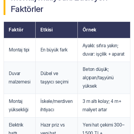
Faktörler
Faktör
Etkisi
Örnek
Ayaklı: sıfıra yakın;
Montaj tipi
En büyük fark
duvar: işçilik + aparat
Beton düşük;
Duvar
Dübel ve
alçıpan/taşyünü
malzemesi
taşıyıcı seçimi
yüksek
Montaj
İskele/merdiven
3 m altı kolay; 4 m+
yüksekliği
ihtiyacı
maliyet artar
Elektrik
Hazır priz vs
Yeni hat çekimi 300–
hattı
yeni hat
1.500 TL+