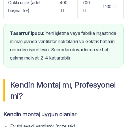
Çoklu ünite (adet
400
700
1.100 TL
başına, 5+)
TL
TL
Tasarruf ipucu:
Yeni işletme veya fabrika inşaatında
mimari planda vantilatör noktalarını ve elektrik hatlarını
önceden işaretleyin. Sonradan duvar kırma ve hat
çekme maliyeti 2–4 kat artabilir.
Kendin Montaj mı, Profesyonel
mi?
Kendin montaj uygun olanlar
Ev tipi ayaklı vantilatör (prize tak)