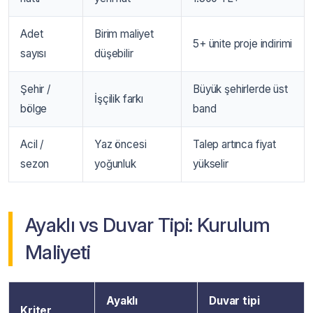
Adet
Birim maliyet
5+ ünite proje indirimi
sayısı
düşebilir
Şehir /
Büyük şehirlerde üst
İşçilik farkı
bölge
band
Acil /
Yaz öncesi
Talep artınca fiyat
sezon
yoğunluk
yükselir
Ayaklı vs Duvar Tipi: Kurulum
Maliyeti
Ayaklı
Duvar tipi
Kriter