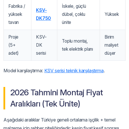
Fabrika /
İskele, güçlü
KSV-
yüksek
dübel, çoklu
Yüksek
DK750
tavan
ünite
Proje
KSV-
Birim
Toplu montaj,
(5+
DK
maliyet
tek elektrik planı
adet)
serisi
düşer
Model karşılaştırma:
KSV serisi teknik karşılaştırma
.
2026 Tahmini Montaj Fiyat
Aralıkları (Tek Ünite)
Aşağıdaki aralıklar Türkiye geneli ortalama işçilik + temel
malzeme için rehber niteliğindedir; kesin fiyat keşif sonrası