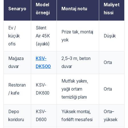
Model
Maliyet
Senaryo
Montaj notu
örneği
hissi
Ev /
Silent
Prize tak, montaj
küçük
Air 45K
Düşük
yok
ofis
(ayaklı)
Mağaza
KSV-
2,5–3 m, beton
Orta
duvar
DK500
duvar
Mutfak yakını,
Restoran
KSV-
yağlı ortam
Orta
/ kafe
DK600
temizliği planı
Depo
KSV-
Yüksek montaj,
Orta–
koridoru
D600
forklift mesafesi
yüksek