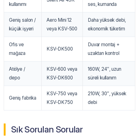
kullanımı
ses, kumanda
Geniş salon /
Aero Mini 12
Daha yüksek debi,
küçük işyeri
veya KSV-500
ekonomik tüketim
Ofis ve
Duvar montaj +
KSV-DK500
mağaza
uzaktan kontrol
Atölye /
KSV-600 veya
160W, 24″, uzun
depo
KSV-DK600
süreli kullanım
KSV-750 veya
210W, 30″, yüksek
Geniş fabrika
KSV-DK750
debi
Sık Sorulan Sorular