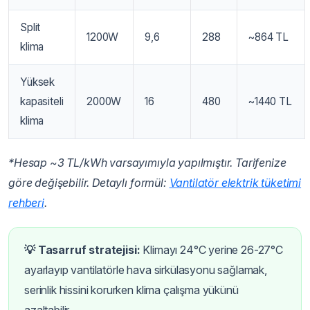
Split
1200W
9,6
288
~864 TL
klima
Yüksek
kapasiteli
2000W
16
480
~1440 TL
klima
*Hesap ~3 TL/kWh varsayımıyla yapılmıştır. Tarifenize
göre değişebilir. Detaylı formül:
Vantilatör elektrik tüketimi
rehberi
.
💡 Tasarruf stratejisi:
Klimayı 24°C yerine 26-27°C
ayarlayıp vantilatörle hava sirkülasyonu sağlamak,
serinlik hissini korurken klima çalışma yükünü