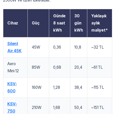
2500W ve üzeri tüketebilir.
Günde
30
Yaklaşık
Cihaz
Güç
8 saat
gün
aylık
kWh
kWh
maliyet*
Silent
45W
0,36
10,8
~32 TL
Air 45K
Aero
85W
0,68
20,4
~61 TL
Mini 12
KSV-
160W
1,28
38,4
~115 TL
600
KSV-
210W
1,68
50,4
~151 TL
750