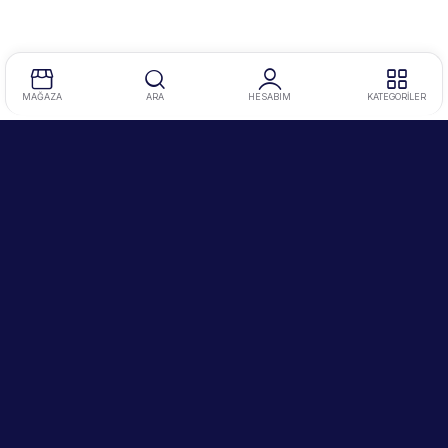
MAĞAZA
ARA
HESABIM
KATEGORİLER
Tel
:
0212 634 86 47