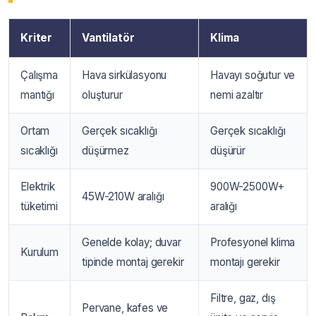
Kriter
Vantilatör
Klima
Çalışma
Hava sirkülasyonu
Havayı soğutur ve
mantığı
oluşturur
nemi azaltır
Ortam
Gerçek sıcaklığı
Gerçek sıcaklığı
sıcaklığı
düşürmez
düşürür
Elektrik
900W-2500W+
45W-210W aralığı
tüketimi
aralığı
Genelde kolay; duvar
Profesyonel klima
Kurulum
tipinde montaj gerekir
montajı gerekir
Filtre, gaz, dış
Pervane, kafes ve